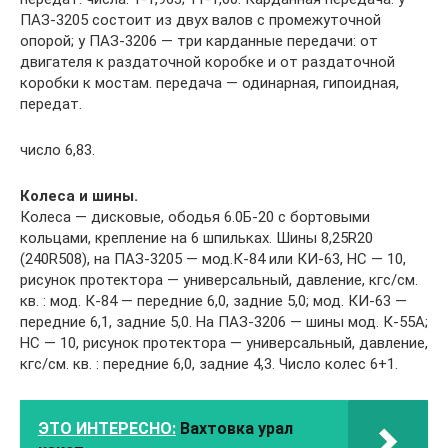
ПАЗ-3205 состоит из двух валов с промежуточной
опорой; у ПАЗ-3206 — три карданные передачи: от
двигателя к раздаточной коробке и от раздаточной
коробки к мостам. передача — одинарная, гипоидная,
передат.
число 6,83.
Колеса и шины.
Колеса — дисковые, ободья 6.0Б-20 с бортовыми
кольцами, крепление на 6 шпильках. Шины 8,25R20
(240R508), на ПАЗ-3205 — мод.К-84 или КИ-63, НС — 10,
рисунок протектора — универсальный, давление, кгс/см.
кв. : мод. К-84 — передние 6,0, задние 5,0; мод. КИ-63 —
передние 6,1, задние 5,0. На ПАЗ-3206 — шины мод. К-55А;
НС — 10, рисунок протектора — универсальный, давление,
кгс/см. кв. : передние 6,0, задние 4,3. Число колес 6+1.
ЭТО ИНТЕРЕСНО:
Вахтовка урал