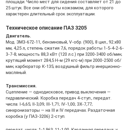
площади. Число мест для сидения составляет от 21 до
25 штук. Все они обтянуты кожзамом, для которого
характерен длительный срок эксплуатации.
Техническое описание ПАЗ 3205
Двигатель.
Мод. ЗМЗ-672-11, бензиновый, V-обр. (900), 8 цил., 92.х80
мм, 4,25 л, степень сжатия 7,6, порядок работы 1-5-4-2-6-
3-7-8; мощность 88,3 кВт (120 л.с.) при 3200-3400 об/мин;
крутящий момент 284,5 Н-м (29 кгс-м) при 2000-2500 об/
мин; карбюратор К-135; воздушный фильтр инерционно-
масляный.
Трансмиссия.
Сцепление — однодисковое, привод выключения —
гидравлический. Коробка передач 4-ступ., передат.
числа: I-6,65; II-3,09; III-1,71; IV-1,00; ЗХ-7,77;
синхронизаторы — на III и IV передачах. Раздаточная
коробка (у ПАЗ-3206) 2-ступ.
передат. числа: 1-1,963; 11-1,00. Карданная передача: у