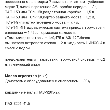
всесезонно масло марки P, заменители: летом турбинное
марки Т, зимой веретенное АУ;коробка передач — Зл,
ТАП-15В или ТСп-15К;раздаточная коробка — 1,5 л,
ТАП-15В или ТСп-15К;картер заднего моста — 8,2 л,
ТСп-14гип;картер переднего моста — 7,7 л,
ТСп-14ГИП;гидравлическая система привода тормозов и
сцепления — 1,47 л, тормозная жидкость
«Томь»;амортизаторы — 4×0,475 л, АЖ-12Т;бачок
омывателя ветрового стекла — 2 л, жидкость НИИСС-4 в
смеси с водой;
предохранитель от замерзания тормозной системы — 0,2
л, технический спирт.
Масса агрегатов (в кг)
Двигатель с оборудованием и сцеплением — 304,
карданные валы:
ПАЗ-3205-27,
ПАЗ-3206-41,5,