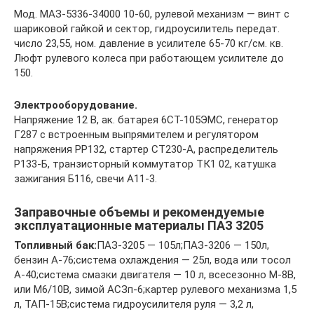
Мод. МАЗ-5336-34000 10-60, рулевой механизм — винт с
шариковой гайкой и сектор, гидроусилитель передат.
число 23,55, ном. давление в усилителе 65-70 кг/см. кв.
Люфт рулевого колеса при работающем усилителе до
150.
Электрооборудование.
Напряжение 12 В, ак. батарея 6СТ-105ЭМС, генератор
Г287 с встроенным выпрямителем и регулятором
напряжения РР132, стартер СТ230-А, распределитель
Р133-Б, транзисторный коммутатор ТК1 02, катушка
зажигания Б116, свечи А11-3.
Заправочные объемы и рекомендуемые
эксплуатационные материалы ПАЗ 3205
Топливный бак:
ПАЗ-3205 — 105л;ПАЗ-3206 — 150л,
бензин А-76;система охлаждения — 25л, вода или тосол
А-40;система смазки двигателя — 10 л, всесезонно M-8B,
или М6/10В, зимой АСЗп-6;картер рулевого механизма 1,5
л, ТАП-15В;система гидроусилителя руля — 3,2 л,