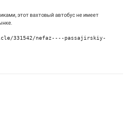
ками, этот вахтовый автобус не имеет
ынке.
icle/331542/nefaz----passajirskiy-