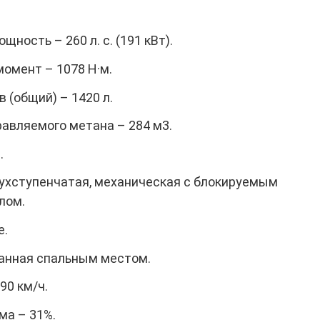
ность – 260 л. с. (191 кВт).
омент – 1078 Н·м.
 (общий) – 1420 л.
авляемого метана – 284 м3.
.
ухступенчатая, механическая с блокируемым
лом.
е.
ванная спальным местом.
90 км/ч.
ма – 31%.