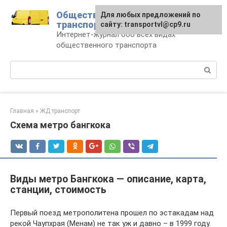
Перейти
Общественный
Для любых предложений по
к
транспорт
сайту: transportvl@cp9.ru
контенту
Интернет-журнал обо всех видах
общественного транспорта
Поиск:
Главная
»
ЖД транспорт
Схема метро бангкока
Виды метро Бангкока — описание, карта,
станции, стоимость
Первый поезд метрополитена прошел по эстакадам над
рекой Чаупхрая (Менам) не так уж и давно – в 1999 году.