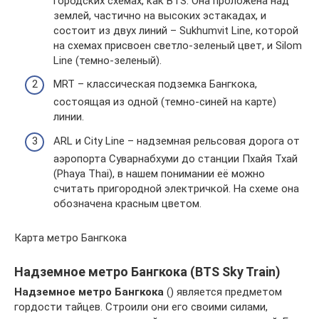
городских схемах, как BTS. Она проложена над
землей, частично на высоких эстакадах, и
состоит из двух линий – Sukhumvit Line, которой
на схемах присвоен светло-зеленый цвет, и Silom
Line (темно-зеленый).
MRT – классическая подземка Бангкока,
состоящая из одной (темно-синей на карте)
линии.
ARL и City Line – надземная рельсовая дорога от
аэропорта Суварнабхуми до станции Пхайя Тхай
(Phaya Thai), в нашем понимании её можно
считать пригородной электричкой. На схеме она
обозначена красным цветом.
Карта метро Бангкока
Надземное метро Бангкока (BTS Sky Train)
Надземное метро Бангкока
() является предметом
гордости тайцев. Строили они его своими силами,