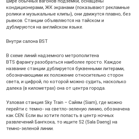
шире обычных вагонов подземки, оснащены
кондиционерами, ЖК экранами (показывают рекламные
ролики и музыкальные клипы), они движутся плавно, без
рывков. Станции объявляются на тайском и
дублируются на английском языке.
Внутри салона BST
В схеме линий надземного метрополитена
BTS фарангу разобраться наиболее просто. Каждое
название станции дублируется буквенными литерами,
обозначающими их положение относительно сторон
света, и цифрой, по которой можно судить, насколько
далека (в километрах) она от центра города.
Узловая станция Sky Train – Сайям (Siam), где можно
перейти с темно- на светло-зеленую линию, обозначена
как CEN. Если вы хотите попасть в центр ночных
развлечений Бангкока, то ищите S2 (Sala Daeng) на
темно-зеленой линии.