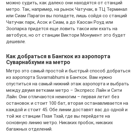
можно судить, как далеко они находятся от станций
метро. Так, например, на рынок Чатучак, в ТЦ Терминал
или Сиам Парагон вы попадете, лишь сойдя со станций
Чатучак парк, Асок и Сиам, а до Каосан Роуд или
Зоопарка придется еще ловить такси или ехать на
автобусе, но от станции Виктори Монумент это будет
дешевле.
Как добраться в Бангкок из аэропорта
Суварнабхуми на метро
Метро это самый простой и быстрый способ добраться
из аэропорта Suvarnabhumi в Бангкок. Вам нужно
спуститься на самый нижний этаж аэропорта и выбрать
между двумя ветками метро – Экспресс Лайн и Сити
Лайн. Они отличаются немногим – первая летит без
остановок и стоит 100 бат, вторая останавливается на
каждой и стоит 45. Обе линии доставят вас до одной и
той же станции Пхая Тхай, где вы перейдете на
основную линию метро. Никаких пробок, никаких
багажных отделений.