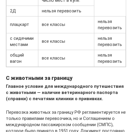
число мест в купе.
2Д
нельзя перевозить
нельзя
плацкарт
все классы
перевозить
с сидячими
нельзя
все классы
местами
перевозить
общий
нельзя
все классы
вагон
перевозить
С животными за границу
Главное условие для международного путешествия
с животными — наличие ветеринарного паспорта
(справки) с печатями клиники о прививках.
Перевозка животных за границу РФ регламентируется не
только правилами перевозчика, но и Соглашением о
международном пассажирском сообщении (СМПС),
которое было принято в 1951 году. Документ постоянно