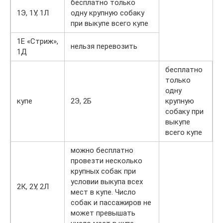
бесплатно только
1Э, 1У, 1Л
одну крупную собаку
при выкупе всего купе
1Е «Стриж»,
нельзя перевозить
1Д
бесплатно
только
одну
купе
2Э, 2Б
крупную
собаку при
выкупе
всего купе
можно бесплатно
провезти несколько
крупных собак при
условии выкупа всех
2К, 2У, 2Л
мест в купе. Число
собак и пассажиров не
может превышать