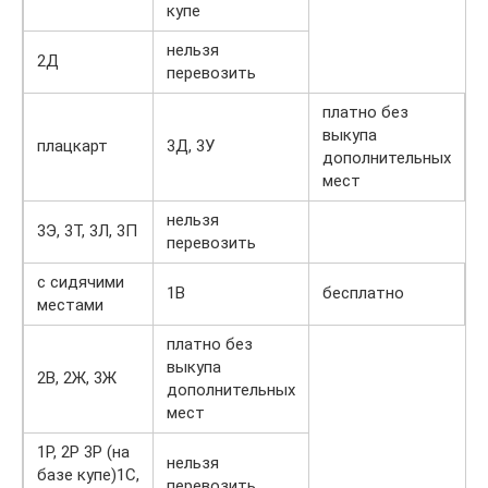
купе
нельзя
2Д
перевозить
платно без
выкупа
плацкарт
3Д, 3У
дополнительных
мест
нельзя
3Э, 3Т, 3Л, 3П
перевозить
с сидячими
1В
бесплатно
местами
платно без
выкупа
2В, 2Ж, 3Ж
дополнительных
мест
1Р, 2Р 3Р (на
нельзя
базе купе)1С,
перевозить