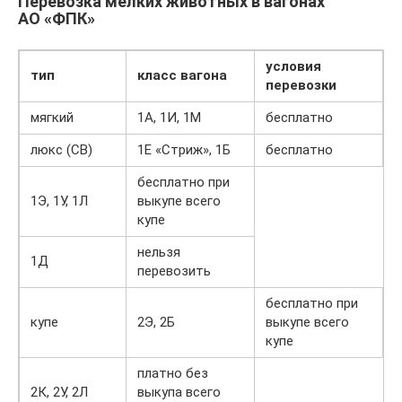
Перевозка мелких животных в вагонах
АО «ФПК»
условия
тип
класс вагона
перевозки
мягкий
1А, 1И, 1М
бесплатно
люкс (СВ)
1Е «Стриж», 1Б
бесплатно
бесплатно при
1Э, 1У, 1Л
выкупе всего
купе
нельзя
1Д
перевозить
бесплатно при
купе
2Э, 2Б
выкупе всего
купе
платно без
2К, 2У, 2Л
выкупа всего