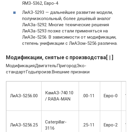
ЯМЗ-5362, Евро-4
ЛиАЗ-5293 — дальнейшее развитие модели,
полунизкопольный, более дешёвый аналог
ЛиАЗа-5292. Многие технические решения
ЛиАЗа-5293 позже стали применяться на
ЛиАЗе-5256. В зависимости от модификации,
степень унификации с ЛиАЗом-5256 различна.
Модификации, снятые с производства[ | ]
МодификацияДвигательПригородЭко-
стандартГодыпроизв.Внешние признаки
КамАЗ-740.10
ЛиАЗ-5256.00
.00-11
Евро-0
19
/ RABA-MAN
Caterpillar-
ЛиАЗ-5256.25
.25-11
Евро-2
19
3116