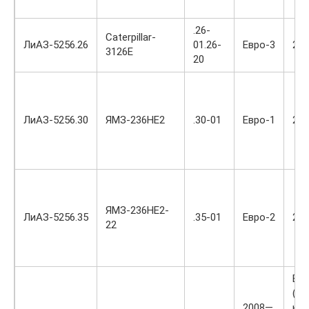
.26-
Caterpillar-
ЛиАЗ-5256.26
01.26-
Евро-3
20
3126E
20
ЛиАЗ-5256.30
ЯМЗ-236НЕ2
.30-01
Евро-1
20
ЯМЗ-236НЕ2-
ЛиАЗ-5256.35
.35-01
Евро-2
20
22
Во
(«г
2008—
кр