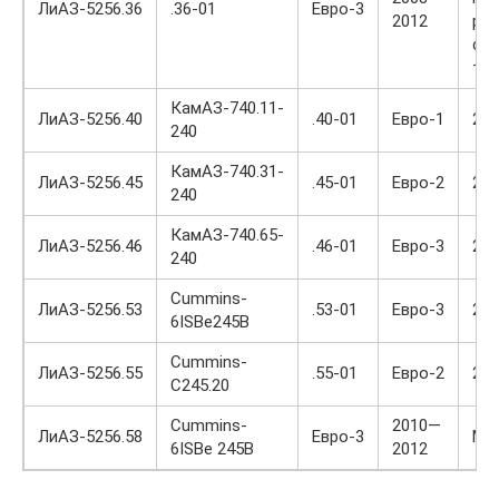
ЛиАЗ-5256.36
.36-01
Евро-3
2012
ра
сле
тру
КамАЗ-740.11-
ЛиАЗ-5256.40
.40-01
Евро-1
20
240
КамАЗ-740.31-
ЛиАЗ-5256.45
.45-01
Евро-2
20
240
КамАЗ-740.65-
ЛиАЗ-5256.46
.46-01
Евро-3
20
240
Cummins-
ЛиАЗ-5256.53
.53-01
Евро-3
20
6ISBe245B
Cummins-
ЛиАЗ-5256.55
.55-01
Евро-2
20
C245.20
Cummins-
2010—
ЛиАЗ-5256.58
Евро-3
Ме
6ISBe 245B
2012