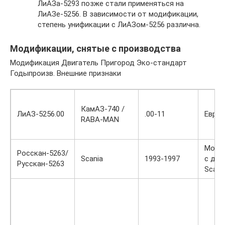
ЛиАЗа-5293 позже стали применяться на
ЛиАЗе-5256. В зависимости от модификации,
степень унификации с ЛиАЗом-5256 различна.
Модификации, снятые с производства
Модификация Двигатель Пригород Эко-стандарт
Годыпроизв. Внешние признаки
КамАЗ-740 /
ЛиАЗ-5256.00
.00-11
Евро-
RABA-MAN
Моди
Росскан-5263/
Scania
1993-1997
с дви
Русскан-5263
Scania