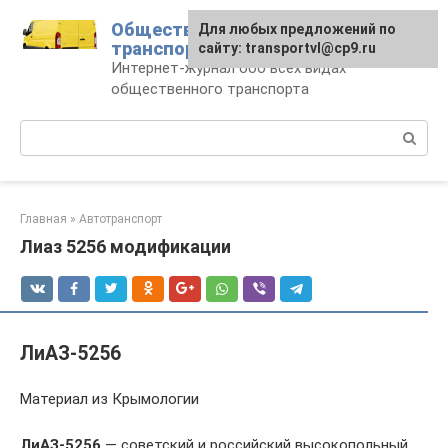
Перейти
Общественный
Для любых предложений по
к
транспорт
сайту: transportvl@cp9.ru
контенту
Интернет-журнал обо всех видах
общественного транспорта
Поиск:
Главная
»
Автотранспорт
Лиаз 5256 модификации
ЛиАЗ-5256
Материал из Крымологии
ЛиАЗ-5256
— советский и российский высокопольный