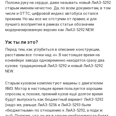
Положа руку на сердце, даже называть новый ЛиАЗ-5292
старым именем нечестно. Да, по всем документам, в том
числе и ОТТС, цифровой индекс автобуса остался
прежним. Но мы все же отступим от правил, и для
лучшего восприятия в рамках статьи обозначим
модернизированную версию как ЛиАЗ-5292 NEW.
Уж ты ли это?
Перед тем, как углубиться в описание конструкции,
расставим все точки над «i». В настоящее время на
конвейере завода одновременно находятся сразу два
кузова: традиционный ЛиАЗ-5292 и новый ЛиАЗ-5292
NEW.
Старым кузовом комплектуют машины с двигателем
ЯМЗ. Мотор в настоящее время пользуется хорошим
спросом, и, похоже, прежний кузов ещё долгое время
будут выпускать как бюджетный вариант ЛиАЗ-5292
(надо же, раньше ЛиАЗ-5256 и ЛиАЗ-5293 были
«бюджетными» по отношению к ЛиАЗ-5292, а поди ж
ты!). Полагаю, что он же в случае необходимости будет