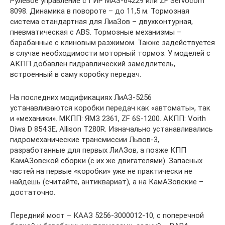
Рулевое управление с ГИР МАЗ-64229 или ZF Servocom
8098. Динамика в повороте – до 11,5 м. Тормозная
система стандартная для ЛиаЗов – двухконтурная,
пневматическая с ABS. Тормозные механизмы –
барабанные с клиновым разжимом. Также задействуется
в случае необходимости моторный тормоз. У моделей с
АКПП добавлен гидравлический замедлитель,
встроенный в саму коробку передач.
На последних модификациях ЛиАЗ-5256
устанавливаются коробки передач как «автоматы», так
и «механики». МКПП: ЯМЗ 2361, ZF 6S-1200. АКПП: Voith
Diwa D 854.3E, Allison T280R. Изначально устанавливались
гидромеханические трансмиссии Львов-3,
разработанные для первых ЛиАЗов, а позже КПП
КамАЗовской сборки (с их же двигателями). Запасных
частей на первые «коробки» уже не практически не
найдешь (считайте, антиквариат), а на КамАЗовские –
достаточно.
Передний мост – КААЗ 5256-3000012-10, с поперечной