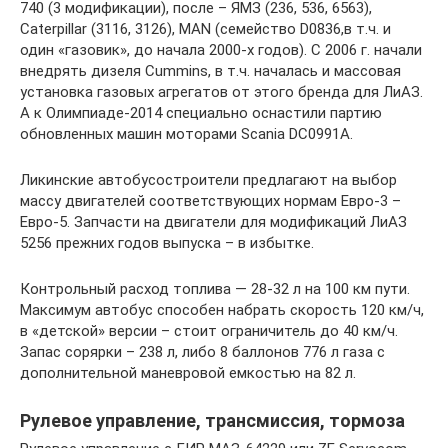
740 (3 модификации), после – ЯМЗ (236, 536, 6563),
Caterpillar (3116, 3126), MAN (семейство D0836,в т.ч. и
один «газовик», до начала 2000-х годов). С 2006 г. начали
внедрять дизеля Cummins, в т.ч. началась и массовая
установка газовых агрегатов от этого бренда для ЛиАЗ.
А к Олимпиаде-2014 специально оснастили партию
обновленных машин моторами Scania DC0991A.
Ликинские автобусостроители предлагают на выбор
массу двигателей соответствующих нормам Евро-3 –
Евро-5. Запчасти на двигатели для модификаций ЛиАЗ
5256 прежних годов выпуска – в избытке.
Контрольный расход топлива — 28-32 л на 100 км пути.
Максимум автобус способен набрать скорость 120 км/ч,
в «детской» версии – стоит ограничитель до 40 км/ч.
Запас сорярки – 238 л, либо 8 баллонов 776 л газа с
дополнительной маневровой емкостью на 82 л.
Рулевое управление, трансмиссия, тормоза