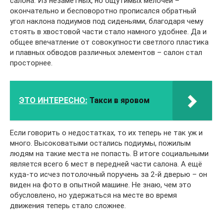
салона. Из незаметных, но ощутимых мелочей –
окончательно и бесповоротно прописался обратный
угол наклона подиумов под сиденьями, благодаря чему
стоять в хвостовой части стало намного удобнее. Да и
общее впечатление от совокупности светлого пластика
и плавных обводов различных элементов – салон стал
просторнее.
ЭТО ИНТЕРЕСНО:
Такси в яровом
Если говорить о недостатках, то их теперь не так уж и
много. Высоковатыми остались подиумы, пожилым
людям на такие места не попасть. В итоге социальными
является всего 6 мест в передней части салона. А ещё
куда-то исчез потолочный поручень за 2-й дверью – он
виден на фото в опытной машине. Не знаю, чем это
обусловлено, но удержаться на месте во время
движения теперь стало сложнее.