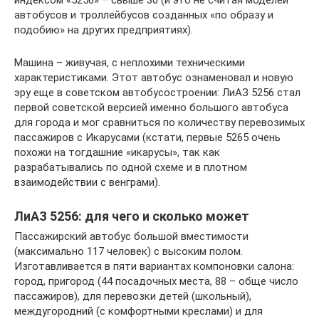
автобусов и троллейбусов созданных «по образу и
подобию» на других предприятиях).
Машина – живучая, с неплохими техническими
характеристиками. Этот автобус ознаменовал и новую
эру еще в советском автобусостроении: ЛиАЗ 5256 стал
первой советской версией именно большого автобуса
для города и мог сравниться по количеству перевозимых
пассажиров с Икарусами (кстати, первые 5265 очень
похожи на тогдашние «икарусы», так как
разрабатывались по одной схеме и в плотном
взаимодействии с венграми).
ЛиАЗ 5256: для чего и сколько может
Пассажирский автобус большой вместимости
(максимально 117 человек) с высоким полом.
Изготавливается в пяти вариантах компоновки салона:
город, пригород (44 посадочных места, 88 – обще число
пассажиров), для перевозки детей (школьный),
междугородний (с комфортными креслами) и для