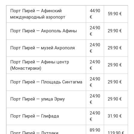
Порт Пирей — Афинский
44.90
59.90 €
международный аэропорт
€
24.90
Порт Пирей — Акрополь Афины
29.90 €
€
24.90
Порт Пирей — музей Акрополя
29.90 €
€
Порт Пирей — Афины центр
24.90
29.90 €
(Монастираки)
€
24.90
Порт Пирей — Площадь Синтагма
29.90 €
€
24.90
Порт Пирей — улица Эрму
29.90 €
€
24.90
Порт Пирей — Глифада
31.90 €
€
89.90
Порт Пирей — Лутраки
119.90 €