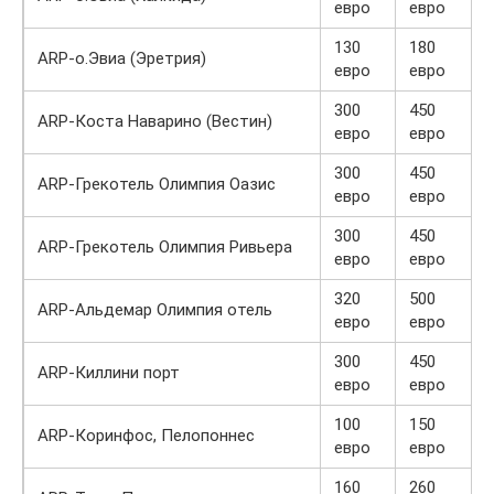
евро
евро
130
180
ARP-о.Эвиа (Эретрия)
евро
евро
300
450
ARP-Коста Наварино (Вестин)
евро
евро
300
450
ARP-Грекотель Олимпия Оазис
евро
евро
300
450
ARP-Грекотель Олимпия Ривьера
евро
евро
320
500
ARP-Альдемар Олимпия отель
евро
евро
300
450
ARP-Киллини порт
евро
евро
100
150
ARP-Коринфос, Пелопоннес
евро
евро
160
260