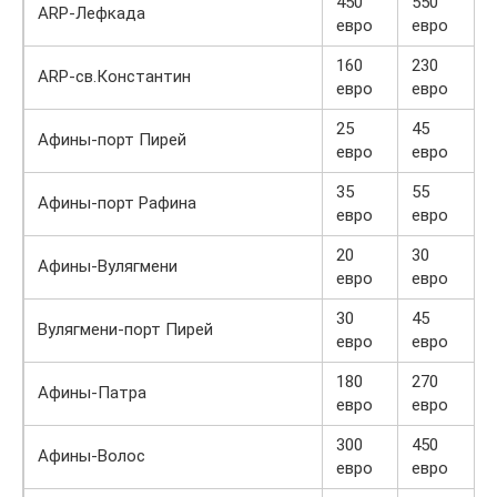
450
550
ARP-Лефкада
евро
евро
160
230
ARP-св.Константин
евро
евро
25
45
Афины-порт Пирей
евро
евро
35
55
Афины-порт Рафина
евро
евро
20
30
Афины-Вулягмени
евро
евро
30
45
Вулягмени-порт Пирей
евро
евро
180
270
Афины-Патра
евро
евро
300
450
Афины-Волос
евро
евро