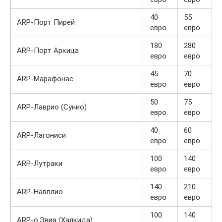
40
55
ARP-Порт Пирей
евро
евро
180
280
ARP-Порт Аркица
евро
евро
45
70
ARP-Марафонас
евро
евро
50
75
ARP-Лаврио (Сунио)
евро
евро
40
60
ARP-Лагониси
евро
евро
100
140
ARP-Лутраки
евро
евро
140
210
ARP-Навплио
евро
евро
100
140
ARP-о.Эвиа (Халкида)