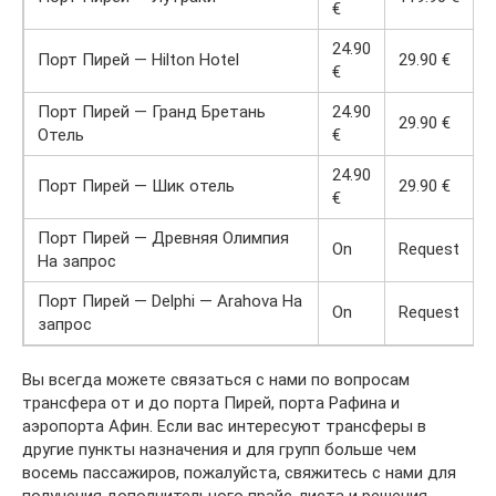
€
24.90
Порт Пирей — Hilton Hotel
29.90 €
€
Порт Пирей — Гранд Бретань
24.90
29.90 €
Отель
€
24.90
Порт Пирей — Шик отель
29.90 €
€
Порт Пирей — Древняя Олимпия
On
Request
На запрос
Порт Пирей — Delphi — Arahova На
On
Request
запрос
Вы всегда можете связаться с нами по вопросам
трансфера от и до порта Пирей, порта Рафина и
аэропорта Афин. Если вас интересуют трансферы в
другие пункты назначения и для групп больше чем
восемь пассажиров, пожалуйста, свяжитесь с нами для