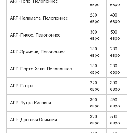
ARP-Толо, Пелопоннес
евро
евро
260
400
ARP-Каламата, Пелопоннес
евро
евро
300
500
ARP-Пилос, Пелопоннес
евро
евро
180
280
ARP-Эрмиони, Пелопоннес
евро
евро
180
280
ARP-Порто Хели, Пелопоннес
евро
евро
220
300
ARP-Патра
евро
евро
300
450
ARP-Лутра Киллини
евро
евро
320
500
ARP-Древняя Олимпия
евро
евро