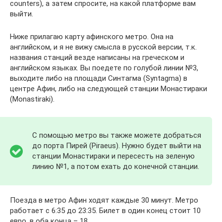
counters), а затем спросите, на какой платформе вам
выйти.
Ниже прилагаю карту афинского метро. Она на
английском, и я не вижу смысла в русской версии, т.к.
названия станций везде написаны на греческом и
английском языках. Вы поедете по голубой линии №3,
выходите либо на площади Синтагма (Syntagma) в
центре Афин, либо на следующей станции Монастираки
(Monastiraki).
С помощью метро вы также можете добраться
до порта Пирей (Piraeus). Нужно будет выйти на
станции Монастираки и пересесть на зеленую
линию №1, а потом ехать до конечной станции.
Поезда в метро Афин ходят каждые 30 минут. Метро
работает с 6:35 до 23:35. Билет в один конец стоит 10
евро, в оба конца – 18.