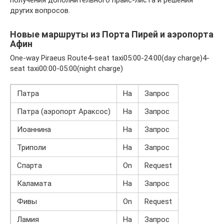
получения дополнительного прайс-листа и решения
других вопросов.
Новые маршруты из Порта Пирей и аэропорта
Афин
One-way Piraeus Route4-seat taxi05:00-24:00(day charge)4-
seat taxi00:00-05:00(night charge)
Патра
На
Запрос
Патра (аэропорт Араксос)
На
Запрос
Иоаннина
На
Запрос
Триполи
На
Запрос
Спарта
On
Request
Каламата
На
Запрос
Фивы
On
Request
Ламия
На
Запрос